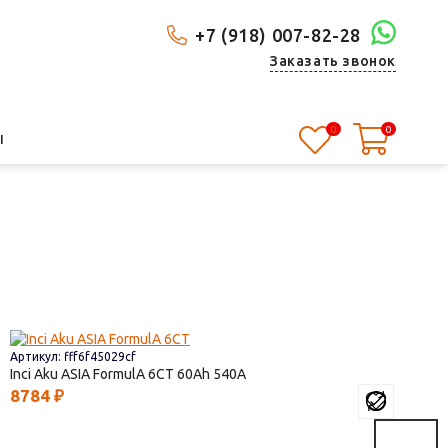
+7 (918) 007-82-28
Заказать звонок
0
0
Ы
Артикул: fff6f45029cf
Inci Aku ASIA FormulА 6СТ
60
540
8784
₽