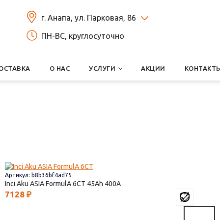
г. Анапа, ул. Парковая, 86
ПН-ВС, круглосуточно
ОСТАВКА
О НАС
УСЛУГИ
АКЦИИ
КОНТАКТ
Артикул: b8b36bf4ad75
Inci Aku ASIA FormulА 6СТ
45
400
7128
₽