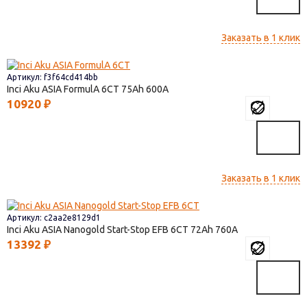
Заказать в 1 клик
Артикул: f3f64cd414bb
Inci Aku ASIA FormulА 6СТ
75
600
10920
₽
Заказать в 1 клик
Артикул: c2aa2e8129d1
Inci Aku ASIA Nanogold Start-Stop EFB 6СТ
72
760
13392
₽