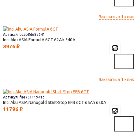
Заказать в 1 клик
Артикул: bcab8de8a641
Inci Aku ASIA FormulА 6СТ
62
540
8976
₽
Заказать в 1 клик
Артикул: fae75111941d
Inci Aku ASIA Nanogold Start-Stop EFB 6СТ
65
620
11796
₽