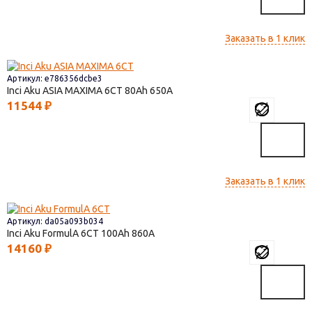
Заказать в 1 клик
Артикул: e786356dcbe3
Inci Aku ASIA MAXIMA 6СТ
80
650
11544
₽
Заказать в 1 клик
Артикул: da05a093b034
Inci Aku FormulА 6СТ
100
860
14160
₽