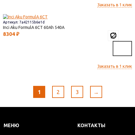
Заказать в 1 клик
Артикул: 7a42115b6e1d
Inci Aku FormulА 6СТ
60
540
8304
₽
Заказать в 1 клик
1
2
3
→
МЕНЮ
КОНТАКТЫ