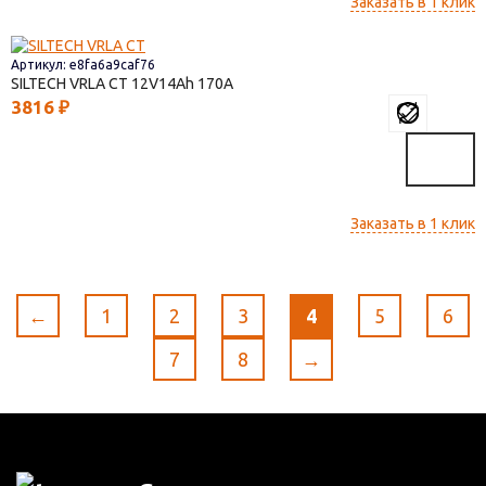
Заказать в 1 клик
Артикул: e8fa6a9caf76
SILTECH VRLA СТ
12V14
170
3816
₽
Заказать в 1 клик
←
1
2
3
4
5
6
7
8
→