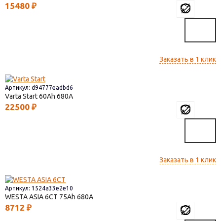
15480
₽
Заказать в 1 клик
Артикул: d94777eadbd6
Varta Start
60
680
22500
₽
Заказать в 1 клик
Артикул: 1524a33e2e10
WESTA ASIA 6СТ
75
680
8712
₽