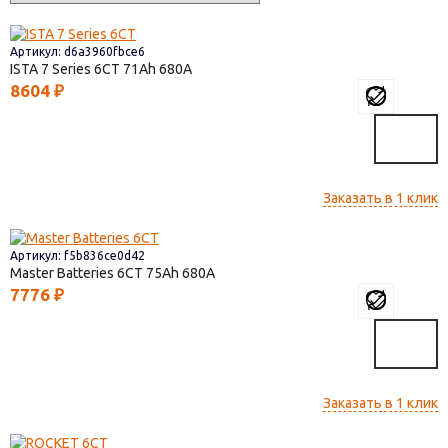
Артикул: d6a3960fbce6
ISTA 7 Series 6СТ
71
680
8604
₽
Заказать в 1 клик
Артикул: f5b836ce0d42
Master Batteries 6СТ
75
680
7776
₽
Заказать в 1 клик