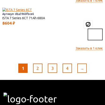
Заказать в 1 клик
Артикул: d6a3960fbce6
ISTA 7 Series 6СТ
71
680
8604
₽
Заказать в 1 клик
1
2
3
4
→