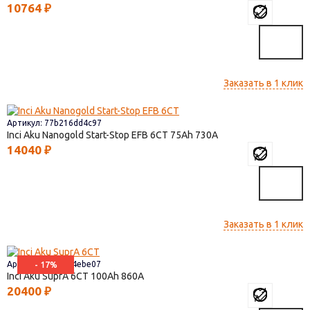
10764
₽
Заказать в 1 клик
Артикул: 77b216dd4c97
Inci Aku Nanogold Start-Stop EFB 6СТ
75
730
14040
₽
Заказать в 1 клик
Артикул: bd3afa4ebe07
- 17%
Inci Aku SuprA 6СТ
100
860
20400
₽