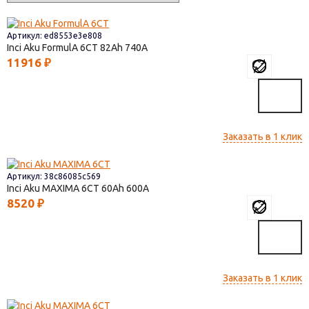
Артикул: ed8553e3e808
Inci Aku FormulА 6СТ
82
740
11916
₽
Заказать в 1 клик
Артикул: 38c86085c569
Inci Aku MAXIMA 6СТ
60
600
8520
₽
Заказать в 1 клик