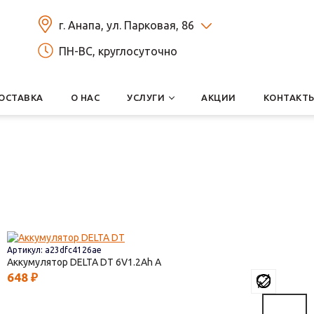
г. Анапа, ул. Парковая, 86
ПН-ВС, круглосуточно
ОСТАВКА
О НАС
УСЛУГИ
АКЦИИ
КОНТАКТ
Артикул: a23dfc4126ae
Аккумулятор DELTA DT
6V1.2
648
₽