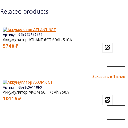
Related products
Артикул: 04b9437d5d24
Аккумулятор ATLANT 6СТ
60
510
5748
₽
Заказать в 1 клик
Артикул: 6be8c96118b9
Аккумулятор AКОМ 6СТ
75
750
10116
₽