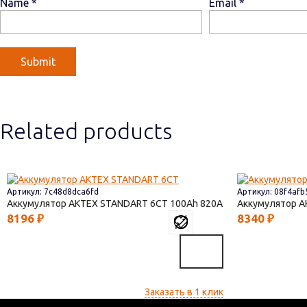
Name
*
Email
*
Related products
Артикул: 7c48d8dca6fd
Артикул: 08f4afb
Аккумулятор AКТЕХ STANDART 6СТ
100
820
Аккумулятор 
8196
₽
8340
₽
Заказать в 1 клик