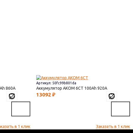
Артикул: 50fc99b801da
860
Аккумулятор AKOM 6СТ
100
920
13092
₽
аказать в 1 клик
Заказать в 1 клик