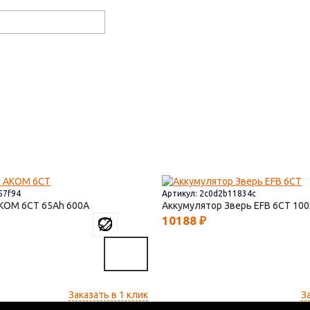
57f94
Артикул: 2c0d2b11834c
AКОМ 6СТ
65
600
Аккумулятор Зверь EFB 6СТ
100
10188
₽
Заказать в 1 клик
З