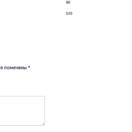
60
520
ля помечены
*