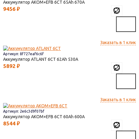
Аккумулятор AKOM+EFB 6СТ
65
670
9456
₽
Заказать в 1 клик
Артикул: 8f727eaf6c6f
Аккумулятор ATLANT 6СТ
62
530
5892
₽
Заказать в 1 клик
Артикул: 2e6c3d9f07bf
Аккумулятор AKOM+EFB 6СТ
60
600
8544
₽