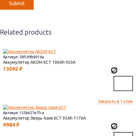
Related products
Артикул: 50fc99b801da
Аккумулятор AKOM 6СТ
100
920
13092
₽
Заказать в 1 клик
Артикул: 155b627e7fca
Аккумулятор Зверь Азия 6СТ
95
1170
9984
₽