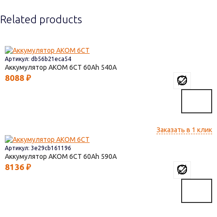
Related products
Артикул: db56b21eca54
Аккумулятор AКОМ 6СТ
60
540
8088
₽
Заказать в 1 клик
Артикул: 3e29cb161196
Аккумулятор AКОМ 6СТ
60
590
8136
₽