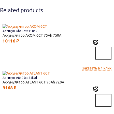
Related products
Артикул: 6be8c96118b9
Аккумулятор AКОМ 6СТ
75
750
10116
₽
Заказать в 1 клик
Артикул: e8b05ca84f3d
Аккумулятор ATLANT 6СТ
90
720
9168
₽