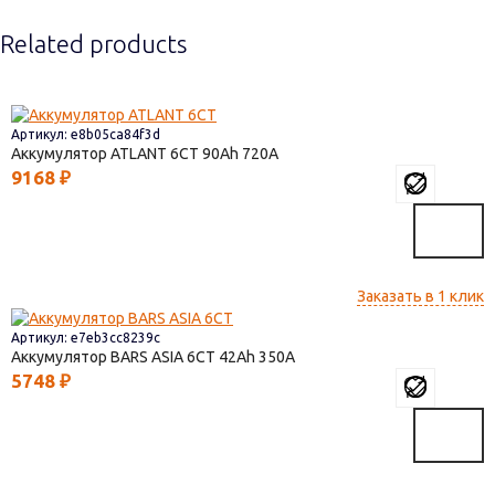
Related products
Артикул: e8b05ca84f3d
Аккумулятор ATLANT 6СТ
90
720
9168
₽
Заказать в 1 клик
Артикул: e7eb3cc8239c
Аккумулятор BARS ASIA 6CT
42
350
5748
₽