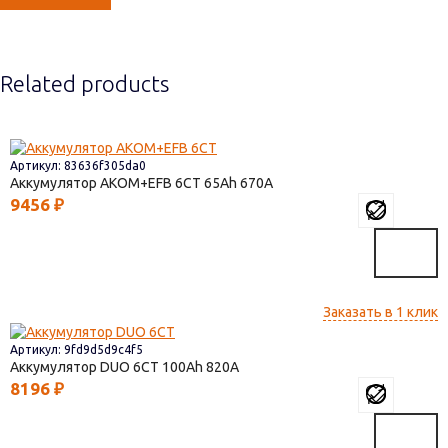
Related products
Артикул: 83636f305da0
Аккумулятор AKOM+EFB 6СТ
65
670
9456
₽
Заказать в 1 клик
Артикул: 9fd9d5d9c4f5
Аккумулятор DUO 6СТ
100
820
8196
₽